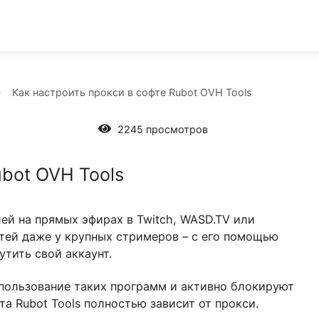
ммах
Как настроить прокси в софте Rubot OVH Tools
2245 просмотров
е Rubot OVH Tools
зрителей на прямых эфирах в Twitch, WASD.TV или
лярностей даже у крупных стримеров – с его пом
аскрутить свой аккаунт.
ют использование таких программ и активно бло