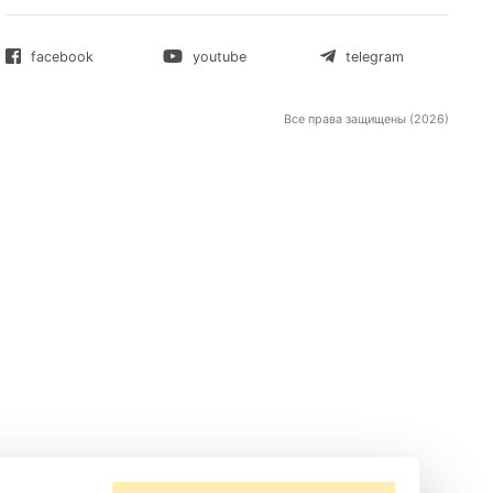
тупе и
рокси-
ы можете
каунт и
Sender
МЫ В СОЦСЕТЯХ:
facebook
youtube