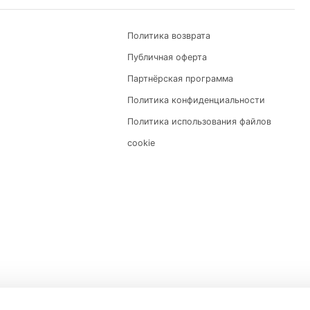
си, которые разработчики нашли в открытом дос
oxies). Мы не рекомендуем вам выбирать такие п
, но совершенно ненадёжные. С такими прокси в
орме.
ерий, если вы хотите успешно продвигать свой ак
тинге.
Как настроить прокси в программе Quick 
ОРМАЦИЯ:
Политика возврата
Публичная оферта