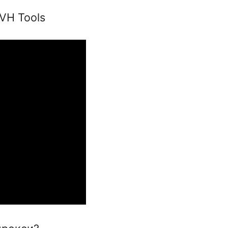
 работа Rubot Tools полностью зависит от прокси
ot OVH Tools