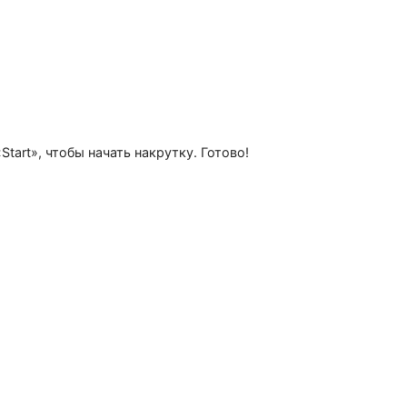
руйте его, в программе выберите «Proxy from URL» и вст
ите «Start», чтобы начать накрутку. Готово!