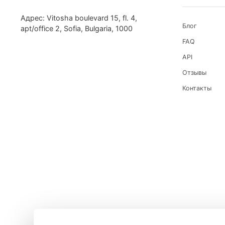
Программа предлагает приобрести пул прок
систематизировали в один список (Rubot pr
серверы: они хоть и дешевле персональных
легко улететь в бан на стриминговой платф
Помните, что качество – очень важный крит
выводить стримы на высокие позиции в рей
Как настроить прокси в KeyAssort
ИНФ
Адрес: Vitosha boulevard 15, fl. 4,
Блог
apt/office 2, Sofia, Bulgaria, 1000
FAQ