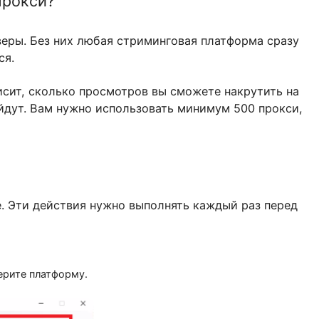
без прокси?
и-серверы. Без них любая стриминговая платформ
ощаться.
си зависит, сколько просмотров вы сможете накр
е подойдут. Вам нужно использовать минимум 500
ols
рамме. Эти действия нужно выполнять каждый ра