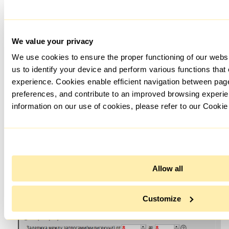
We value your privacy
We use cookies to ensure the proper functioning of our webs
us to identify your device and perform various functions that
experience. Cookies enable efficient navigation between pa
preferences, and contribute to an improved browsing experie
information on our use of cookies, please refer to our Cookie
Рядом с «Использовать прокси» выберите нужный
прокси-сервер. Заполните другие данные для задачи и
нажмите «Сохранить». Готово!
Allow all
Customize