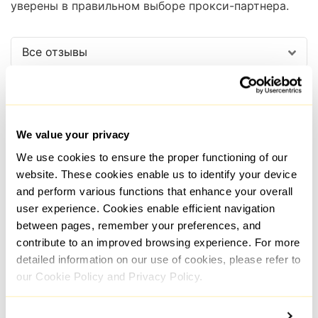
уверены в правильном выборе прокси-партнера.
Все отзывы
We value your privacy
We use cookies to ensure the proper functioning of our
website. These cookies enable us to identify your device
Сергей Нечаев
and perform various functions that enhance your overall
Otzyvmarketing
user experience. Cookies enable efficient navigation
between pages, remember your preferences, and
contribute to an improved browsing experience. For more
Прокси от Proxy-Sale
Поль
detailed information on our use of cookies, please refer to
однозначно выручили. Сейчас
комп
our Cookie Policy and Privacy Policy.
без прокси вообще никуда не
сло
деться. Работает довольно
мнен
стабильно с хорошей
наде