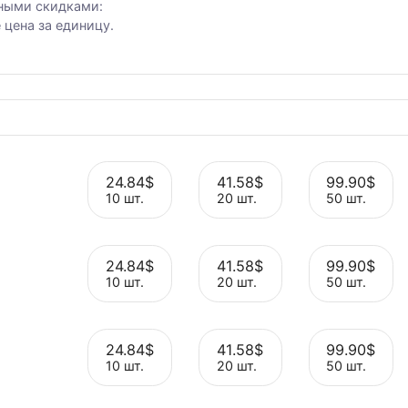
и
ии, Германии, Бразилии,
е решения - от 10 IP и
рессивными скидками:
 ниже цена за единицу.
24.84$
41.58$
ия
10 шт.
20 шт.
24.84$
41.58$
Выбрать
Выбрать
я
10 шт.
20 шт.