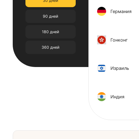
7 дней
Брази
14 дней
30 дней
Герма
90 дней
180 дней
Гонко
360 дней
Израи