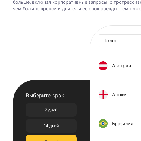
Готовые пакетные прокс
Мы предоставляем ISP прокси США, Великобритан
Канады, Японии и других стран. Доступны пакетны
больше, включая корпоративные запросы, с прог
чем больше прокси и длительнее срок аренды, тем
Австр
Англи
Выберите срок: