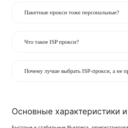
Украи
Подбор и подключение прокси происходит м
уточнение деталей заказа, таких как цель 
Франц
Нужны прокси с разных сетей/подсет
Чехия
Если я заказал на неделю/месяц. Пр
Южная
Пакетные прокси тоже персональны
Япони