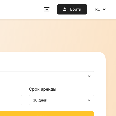
Войт
 страну
ания
во прокси
Срок аренды
30 дней