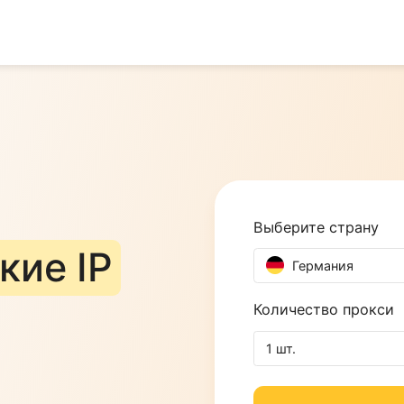
Выберите
еские IP
Герм
Количест