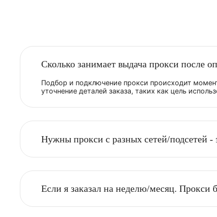
Прокси от Proxy-Sale
однозначно выручили. Сейчас
без прокси вообще никуда не
деться. Работает довольно
США
стабильно с хорошей
скоростью, д�...
Таила
Тайва
Турци
Сколько занимает выдача прокси по