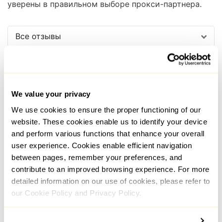
уверены в правильном выборе прокси-партнера.
Все отзывы
We value your privacy
We use cookies to ensure the proper functioning of our
website. These cookies enable us to identify your device
Сергей Нечаев
and perform various functions that enhance your overall
Otzyvmarketing
user experience. Cookies enable efficient navigation
between pages, remember your preferences, and
contribute to an improved browsing experience. For more
Прокси от Proxy-Sale
Поль
detailed information on our use of cookies, please refer to
однозначно выручили. Сейчас
комп
our Cookie Policy and Privacy Policy.
без прокси вообще никуда не
сло
деться. Работает довольно
мнен
стабильно с хорошей
наде