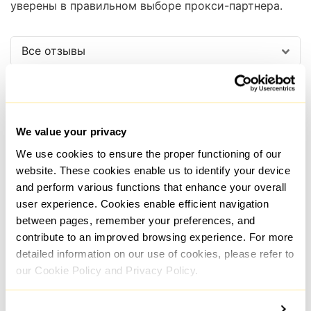
уверены в правильном выборе прокси-партнера.
Все отзывы
We value your privacy
We use cookies to ensure the proper functioning of our
website. These cookies enable us to identify your device
Сергей Нечаев
and perform various functions that enhance your overall
Otzyvmarketing
user experience. Cookies enable efficient navigation
between pages, remember your preferences, and
contribute to an improved browsing experience. For more
Прокси от Proxy-Sale
Поль
detailed information on our use of cookies, please refer to
однозначно выручили. Сейчас
комп
our Cookie Policy and Privacy Policy.
без прокси вообще никуда не
сло
деться. Работает довольно
мнен
стабильно с хорошей
наде