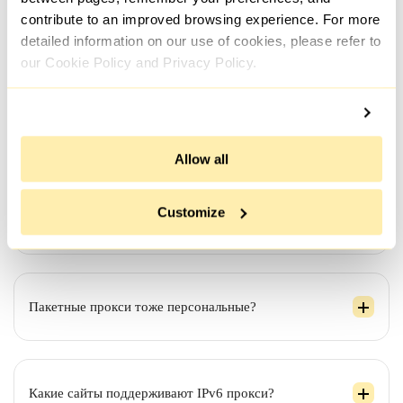
цель использования - может занять немного больше
времени.
contribute to an improved browsing experience. For more
detailed information on our use of cookies, please refer to
our Cookie Policy and Privacy Policy.
Нужны прокси с разных сетей/подсетей - это
реально?
Allow all
Если я заказал на неделю/месяц. Прокси будут
Customize
активны весь период?
Пакетные прокси тоже персональные?
Какие сайты поддерживают IPv6 прокси?