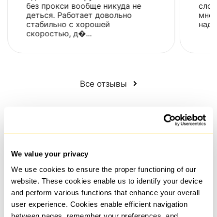
без прокси вообще никуда не
сло
деться. Работает довольно
мнен
стабильно с хорошей
наде
скоростью, д�...
Все отзывы
ЧАСТЫЕ ВОПРОСЫ
We value your privacy
We use cookies to ensure the proper functioning of our
Сколько занимает выдача прокси после оплаты?
website. These cookies enable us to identify your device
Подбор и подключение прокси происходит
and perform various functions that enhance your overall
моментально автоматически после подтверждения
оплаты заказа. В случаях когда требуется
user experience. Cookies enable efficient navigation
дополнительное уточнение деталей заказа, таких как
between pages, remember your preferences, and