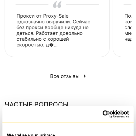
Прокси от Proxy-Sale
Поль
однозначно выручили. Сейчас
комп
без прокси вообще никуда не
сло
деться. Работает довольно
мнен
стабильно с хорошей
наде
скоростью, д�...
Все отзывы
ЧАСТЫЕ ВОПРОСЫ
Сколько занимает выдача прокси после оплаты?
We value your privacy