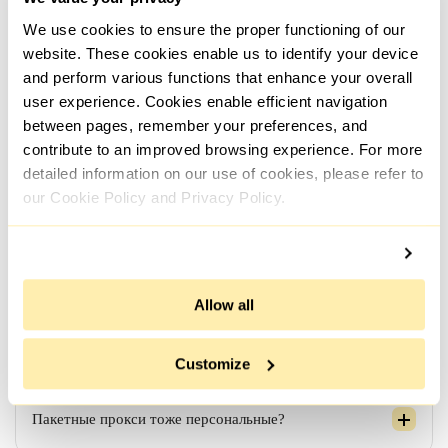
Подбор и подключение прокси происходит
We use cookies to ensure the proper functioning of our
моментально автоматически после подтверждения
оплаты заказа. В случаях когда требуется
website. These cookies enable us to identify your device
дополнительное уточнение деталей заказа, таких как
and perform various functions that enhance your overall
цель использования - может занять немного больше
времени.
user experience. Cookies enable efficient navigation
between pages, remember your preferences, and
contribute to an improved browsing experience. For more
detailed information on our use of cookies, please refer to
Нужны прокси с разных сетей/подсетей - это
our Cookie Policy and Privacy Policy.
реально?
Allow all
Если я заказал на неделю/месяц. Прокси будут
активны весь период?
Customize
Пакетные прокси тоже персональные?