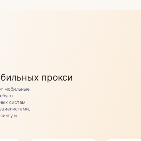
Польша
США
и тариф?
шим отделом продаж что бы уточнить возможность удов
Турция
Чехия