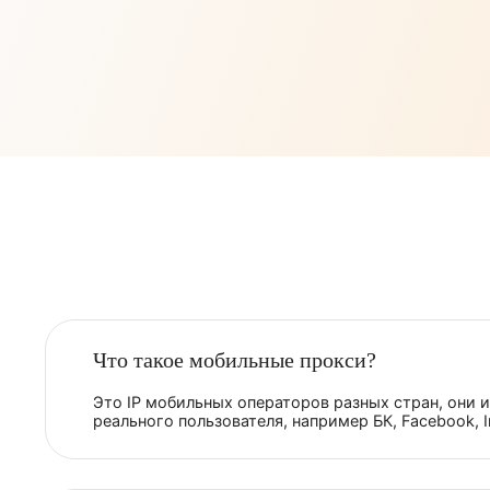
Запуск офферов и
акций