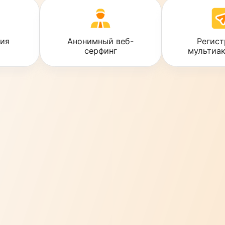
 мобильных прокси
р делают мобильные
рые требуют
а сложных систем
SMM-специалистами,
по парсингу и
тизация
Анонимный веб-
ламы
серфинг