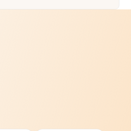
Румыния
Таиланд
летворить вашу потребность или запрос в цене.
Франция