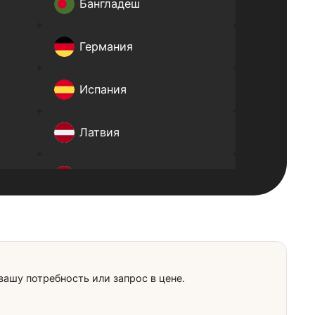
м нужна?
Бангладеш
я
Германия
Испания
Латвия
Нидерланды