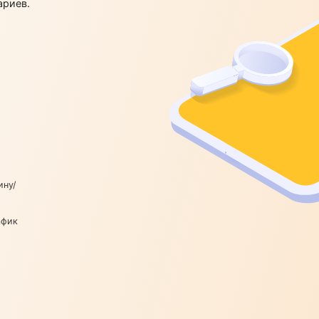
ей IP — для
х сценариев.
по логину/
P
ный трафик
ное