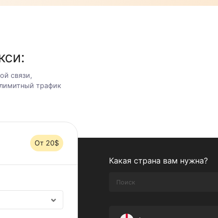
ие
рокси:
бильной связи,
ке, безлимитный трафик
От 20$