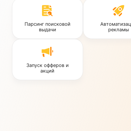
Сценарии использования
Динамические IP-адреса и высокий траст-факто
прокси универсальным решением для задач, кото
многопоточности, параллельных запросов, обход
защиты и частой ротации IP. Они используются 
маркетологами, разработчиками, специалистами 
арбитражу трафика в следующих целях:
Парсинг поисковой
Автома
выдачи
рек