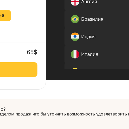
Какая страна ва
Англия
30 дней
Бразили
Индия
65$
Италия
Литва