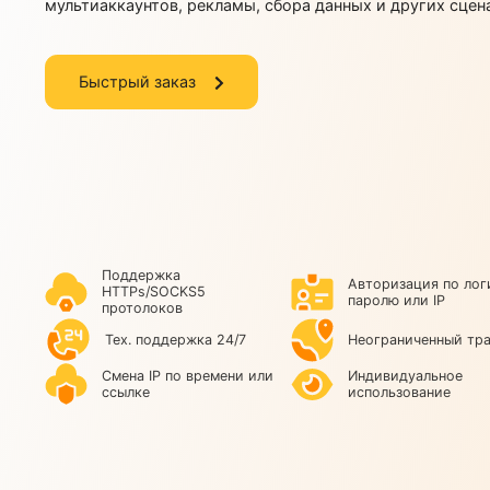
Приватные мобильные прокси 4G/5G/LTE с ротаци
мультиаккаунтов, рекламы, сбора данных и други
Быстрый заказ
Поддержка
Авторизация 
HTTPs/SOCKS5
паролю или I
протолоков
Тех. поддержка 24/7
Неограничен
Смена IP по времени или
Индивидуаль