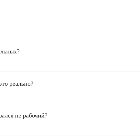
использования - может занять немного больше времени.
х остальных?
ей - это реально?