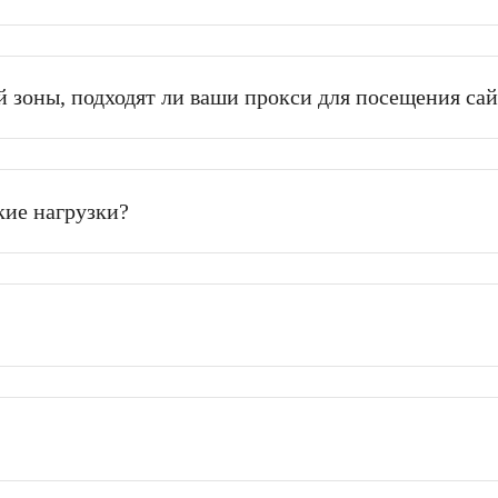
е?
лку сообщений/писем/брут?
енной зоны, подходят ли ваши прокси для пос
высокие нагрузки?