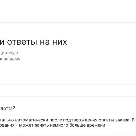
ы и ответы на них
тификационную
ралов к вашему
их.
сле оплаты?
оментально автоматически после подтверждения оплаты