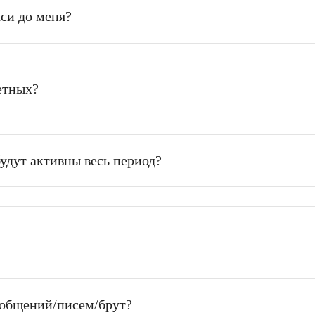
и оказался не рабочий?
 прокси до меня?
т пакетных?
окси будут активны весь период?