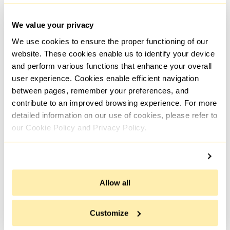
Подбирать оптимальный режим работы GoodbyeDPI
We value your privacy
придется вручную: открывать программу с введением
параметров (goodbyedpi.exe -1 -a) и подключать
We use cookies to ensure the proper functioning of our
заблокированный сайт. Если работает, закрывать
website. These cookies enable us to identify your device
программу и снова открывать с введением новых
and perform various functions that enhance your overall
параметров. Постепенно пользователь обнаружит
user experience. Cookies enable efficient navigation
настройки, которые обеспечат высокую скорость
соединения и будут легко обходить блокировку DPI.
between pages, remember your preferences, and
contribute to an improved browsing experience. For more
Автор этого программного обеспечения позаботился о
detailed information on our use of cookies, please refer to
несведущих пользователях и подготовил 4 режима,
our Cookie Policy and Privacy Policy.
которые обеспечат нормальное соединение и
совместимость:
задает настройки по умолчанию. Не
вызывает никаких проблем с
Allow all
совместимостью и скоростью передачи
данных;
Customize
повышенная скорость работы с заголовками
HTTPS и никаких затруднений с