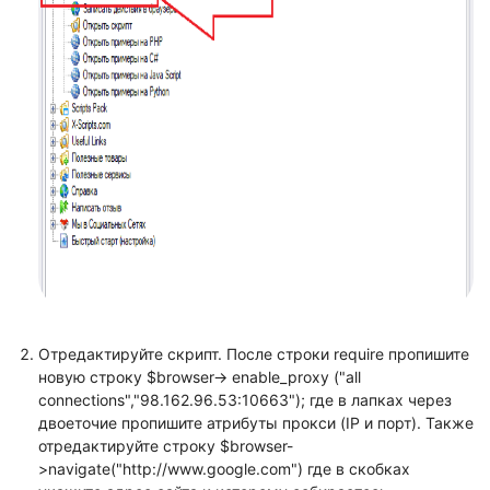
Отредактируйте скрипт. После строки require пропишите
новую строку $browser-> enable_proxy ("all
connections","98.162.96.53:10663"); где в лапках через
двоеточие пропишите атрибуты прокси (IP и порт). Также
отредактируйте строку $browser-
>navigate("http://www.google.com") где в скобках