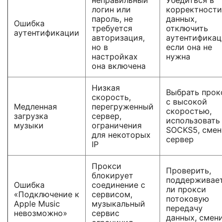
неправильный
Убедиться в
логин или
корректности
пароль, не
данных,
Ошибка
требуется
отключить
аутентификации
авторизация,
аутентификац
но в
если она не
настройках
нужна
она включена
Низкая
Выбрать прок
скорость,
с высокой
Медленная
перегруженный
скоростью,
загрузка
сервер,
использовать
музыки
ограничения
SOCKS5, смен
для некоторых
сервер
IP
Прокси
Проверить,
блокирует
поддерживае
Ошибка
соединение с
ли прокси
«Подключение к
сервисом,
потоковую
Apple Music
музыкальный
передачу
невозможно»
сервис
данных, смен