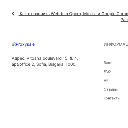
Настройка прокси-сервера в расширении Pro
приватных прокси в связке с данным расши
конфиденциальности соединения, что позво
обезопасит аккаунты пользователя на разли
Как отключить Webrtc в Opera, Mozilla и Googl
ИНФ