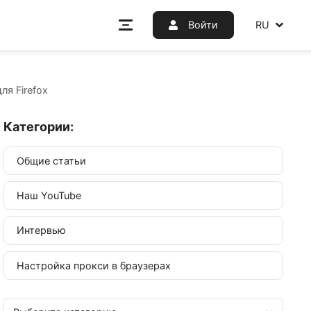
Войт
d Manager для Firefox
Категории:
Общие статьи
 для
Наш YouTube
Интервью
,
 наличие
Настройка прокси в браузерах