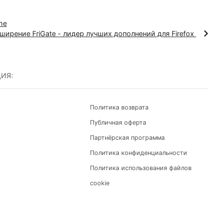
xy Switcher and Manager завершена. Использова
рением значительно повысит уровень
лит обойти любые региональные ограничения и
чных веб-ресурсах, например, социальных сетях.
e Chrome
Расширение FriGate - лидер лучших дополнений для F
ОРМАЦИЯ: