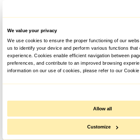
информацию для создания вашего профиля и нажмите
«Save». Готово!
We value your privacy
We use cookies to ensure the proper functioning of our webs
us to identify your device and perform various functions that
experience. Cookies enable efficient navigation between pa
preferences, and contribute to an improved browsing experie
information on our use of cookies, please refer to our Cookie
Теперь вы знаете, как настроить прокси для антидетект
браузера Linken Sphere. Чтобы использовать все функции
этого инструмента и не бояться блокировок,
Allow all
устанавливайте прокси-сервер для каждого нового
аккаунта, а также выбирайте качественные персональные
прокси. С ними работа в Linken Sphere всегда будет
Customize
комфортной и безопасной.