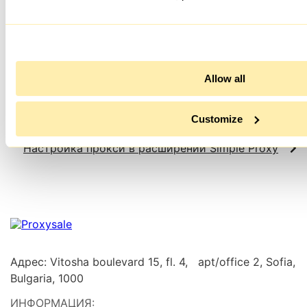
Теперь прокси настроен в антидетект браузере MuLogin.
Это поможет повысить безопасность и анонимность
аккаунтов во время использования.
Allow all
Настройка прокси в браузере Maskfog
Customize
Настройка прокси в расширении Simple Proxy
Адрес: Vitosha boulevard 15, fl. 4, apt/office 2, Sofia,
Bulgaria, 1000
ИНФОРМАЦИЯ: