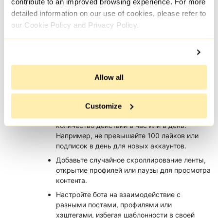
продолжительности, например 5–15 секунд,
contribute to an improved browsing experience. For more
имитируют поведение человека.
detailed information on our use of cookies, please refer to
our Cookie Policy and Privacy Policy.
Не начинайте с большого количества
действий сразу. Вместо этого увеличивайте
активность плавно: например, 10 подписок в
первый день, 20 на следующий.
Программируйте бота так, чтобы он работал
Allow all
в разное время суток. Это снижает
предсказуемость и уменьшает риск
подозрений.
Customize
Соблюдайте лимиты платформы на
количество действий в час или в день.
Например, не превышайте 100 лайков или
подписок в день для новых аккаунтов.
Добавьте случайное скроллирование ленты,
открытие профилей или паузы для просмотра
контента.
Настройте бота на взаимодействие с
разными постами, профилями или
хэштегами, избегая шаблонности в своей