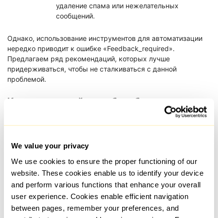
удаление спама или нежелательных
сообщений.
Однако, использование инструментов для автоматизации
нередко приводит к ошибке «Feedback_required».
Предлагаем ряд рекомендаций, которых лучше
придерживаться, чтобы не сталкиваться с данной
проблемой.
Как сделать действия бота более
естественными?
Главная задача — настроить бота так, чтобы его действия
не отличались от поведения реального пользователя.
We value your privacy
We use cookies to ensure the proper functioning of our
Настройте бота на разные активности: лайки,
website. These cookies enable us to identify your device
комментарии, подписки, просмотр сторис
and perform various functions that enhance your overall
или сохранение публикаций.
user experience. Cookies enable efficient navigation
Установите временные промежутки между
between pages, remember your preferences, and
действиями. Паузы разной