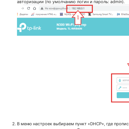
Этот недорогой роутер обладает высокой п
большому количеству пользователей. Для с
В адресную строку любого веб-браузера впишите 
маршрутизатора (для доступа к роутеру можно
авторизации (по умолчанию логин и пароль: adm