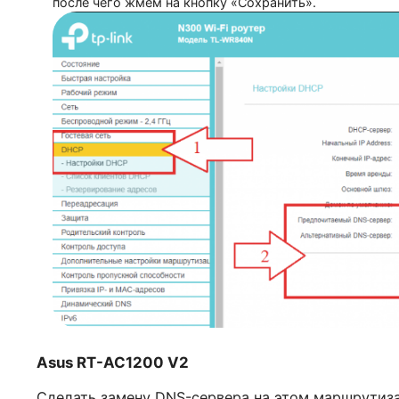
В меню настроек выбираем пункт «DHCP», где 
после чего жмем на кнопку «Сохранить».