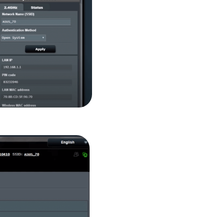
ыберите сеть (LAN).