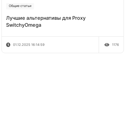
конкурентов в Google Ads
раву
08.12.2025 11:07:51
настроек
оцедуру
Общие статьи
Лучшие альтернативы для Proxy
SwitchyOmega
01.12.2025 16:14:59