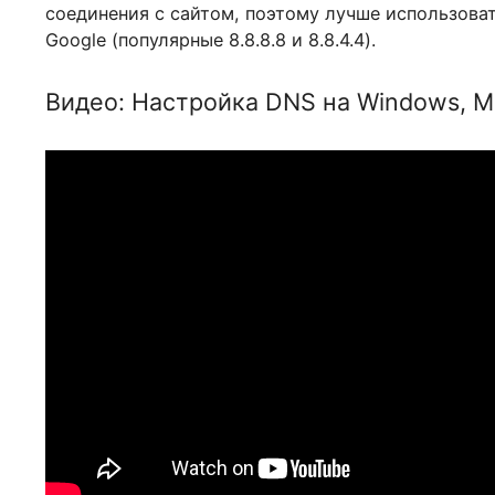
обнаружено соответствий IP-адреса с имен
(корневому) для получения такой информац
соединения с сайтом, поэтому лучше исполь
Google (популярные 8.8.8.8 и 8.8.4.4).
Видео: Настройка DNS на Windows