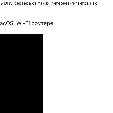
ем, то запрос передается другому DNS-серверу
ии. Чем больше таких переадресаций, тем ниже 
зовать DNS-сервера от таких Интернет-гигантов 
, MacOS, Wi-Fi роутере