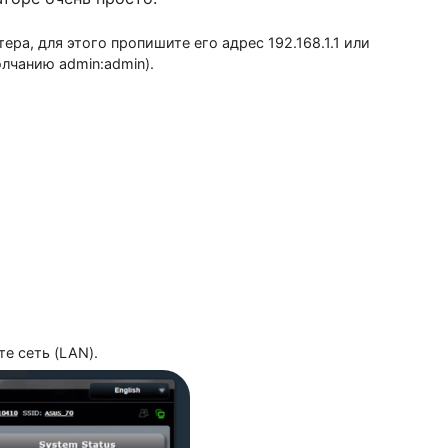
утизаторе очень просто.
 роутера, для этого пропишите его адрес 192.168.1.1 и
 (по умолчанию admin:admin).