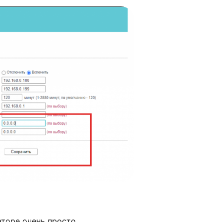
прописать предпочитаемый DNS-сервер и альтернативн