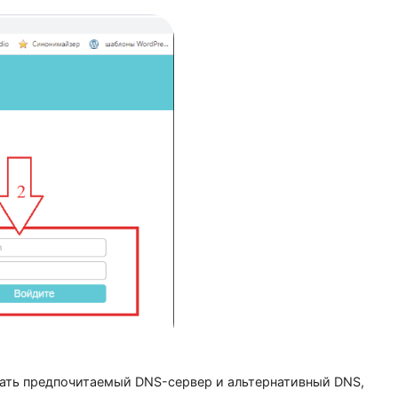
ропускной способностью, поэтому пришелся по н
мены DNS надо.
запрос 192.168.0.1 или 192.168.1.1, адрес зависим от 
 настроить любой IP-адрес по желанию) и пройдите пр
in).